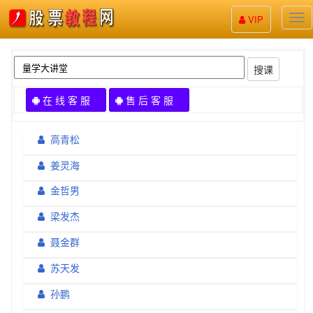
股
VIP
票
教
程
搜课
在 线 客 服
售 后 客 服
高青松
姜灵海
金哲男
梁发杰
聂金群
苏天发
孙鹏