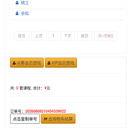
姚工
余松
首页
上页
1
下页
尾页
共1页
9
位
众筹会员登陆
VIP会员登陆
共:
0
套课程,
合计：
¥
元
订单号：
20260808210454339022
点击复制单号
去购物车结算