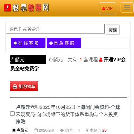
股
VIP
票
教
程
搜课
在 线 客 服
售 后 客 服
卢麟元
卢麟元：共有 [
1
]套课程
开通VIP会
员全站免费学
加购物车
卢麟元老师2025年10月25日上海闭门会资料-全球
宏观变局-向心坍缩下的货币体系重构与个人投资
策略
卢麟元
2026-2-8
编号： 1
本站价
25