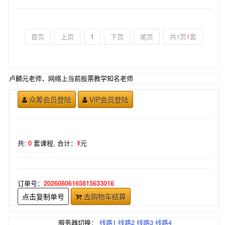
首页
上页
1
下页
尾页
共1页
1
套
卢麟元老师，网络上当前股票教学知名老师
众筹会员登陆
VIP会员登陆
共:
0
套课程,
合计：
¥
元
订单号：
20260806165815633016
点击复制单号
去购物车结算
服务器切换：
线路1
线路2
线路3
线路4