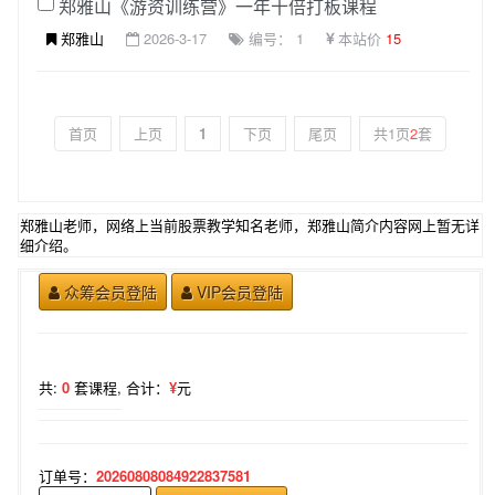
郑雅山《游资训练营》一年十倍打板课程
郑雅山
2026-3-17
编号： 1
本站价
15
首页
上页
1
下页
尾页
共1页
2
套
郑雅山老师，网络上当前股票教学知名老师，郑雅山简介内容网上暂无详
细介绍。
众筹会员登陆
VIP会员登陆
共:
0
套课程,
合计：
¥
元
订单号：
20260808084922837581