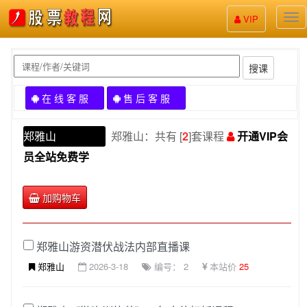
股
VIP
票
教
程
搜课
在 线 客 服
售 后 客 服
郑雅山
郑雅山：共有 [
2
]套课程
开通VIP会
员全站免费学
加购物车
郑雅山游资潜伏战法内部直播课
郑雅山
2026-3-18
编号： 2
本站价
25