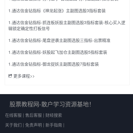
1.通达信金钻指标《神龙起涨》主副图选股3指标套装
1.通达信金钻指标-抓连板妖股主副图选股3指标套装-核心买入逻
辑锁定确定性打板信号
1.通达信金钻指标-尾盘逆袭主副图选股三指标-出票精准
1.通达信金钻指标-妖股起飞加仓主副图选股5指标套装
1.通达信金钻指标-御龙捉妖主副图选股7指标套装
更多课程>>
股票教程网-散户学习资源基地！
在线客服
|
售后客服
|
财经搜索
关于我们
|
免责声明
|
新手指南
|