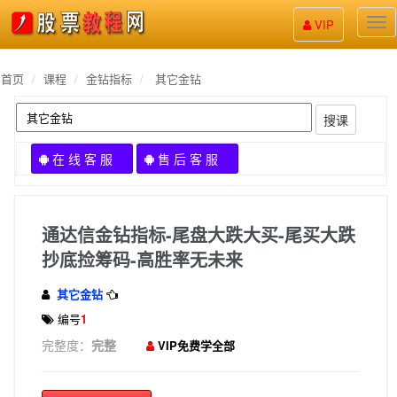
股
VIP
票
教
程
首页
课程
金钻指标
其它金钻
搜课
在 线 客 服
售 后 客 服
通达信金钻指标-尾盘大跌大买-尾买大跌
抄底捡筹码-高胜率无未来
其它金钻
编号
1
完整度：
完整
VIP免费学全部