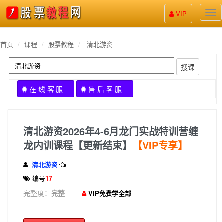
股
VIP
票
教
程
首页
课程
股票教程
清北游资
搜课
在 线 客 服
售 后 客 服
清北游资2026年4-6月龙门实战特训营缠
龙内训课程【更新结束】
【VIP专享】
清北游资
编号
17
完整度：
完整
VIP免费学全部