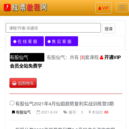
股
VIP
票
教
程
搜课
在 线 客 服
售 后 客 服
有股仙气
有股仙气：共有 [
3
]套课程
开通VIP
会员全站免费学
加购物车
有股仙气2021年4月仙姐趋势复利实战训练营3期
有股仙气
2021-8-24
编号： 3
本站价
88