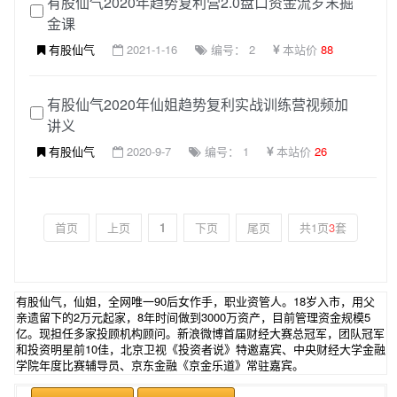
有股仙气2020年趋势复利营2.0盘口资金流岁末掘
金课
有股仙气
2021-1-16
编号： 2
本站价
88
有股仙气2020年仙姐趋势复利实战训练营视频加
讲义
有股仙气
2020-9-7
编号： 1
本站价
26
首页
上页
1
下页
尾页
共1页
3
套
有股仙气，仙姐，全网唯一90后女作手，职业资管人。18岁入市，用父
亲遗留下的2万元起家，8年时间做到3000万资产，目前管理资金规模5
亿。现担任多家投顾机构顾问。新浪微博首届财经大赛总冠军，团队冠军
和投资明星前10佳，北京卫视《投资者说》特邀嘉宾、中央财经大学金融
学院年度比赛辅导员、京东金融《京金乐道》常驻嘉宾。