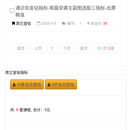
通达信金钻指标-尾盘逆袭主副图选股三指标-出票
精准
其它金钻
2025-4-8
编号： 1
本站价
35
首页
上页
1
下页
尾页
共1页
10
套
其它金钻指标
众筹会员登陆
VIP会员登陆
共:
0
套课程,
合计：
¥
元