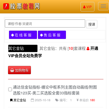
股
VIP
票
教
程
搜课
在 线 客 服
售 后 客 服
其它金钻
其它金钻：共有 [
10
]套课程
开通
VIP会员全站免费学
加购物车
通达信金钻指标-缠论中枢系列主图自动画线/附图
选股123买-类二买选股全套33指标套装
其它金钻
2025-10-18
编号： 1
本站价
180