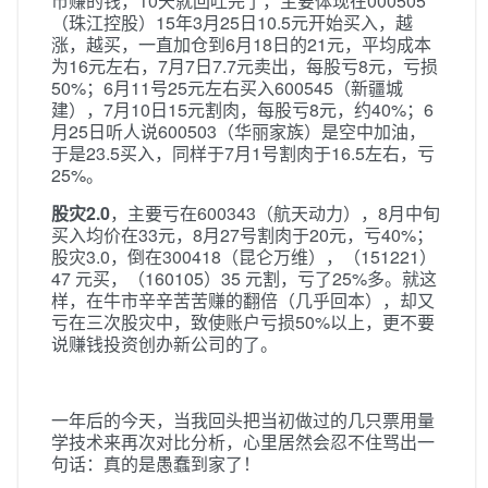
市赚的钱，10天就回吐完了，主要体现在000505
（珠江控股）15年3月25日10.5元开始买入，越
涨，越买，一直加仓到6月18日的21元，平均成本
为16元左右，7月7日7.7元卖出，每股亏8元，亏损
50%；6月11号25元左右买入600545（新疆城
建），7月10日15元割肉，每股亏8元，约40%；6
月25日听人说600503（华丽家族）是空中加油，
于是23.5买入，同样于7月1号割肉于16.5左右，亏
25%。
股灾2.0
，主要亏在600343（航天动力），8月中旬
买入均价在33元，8月27号割肉于20元，亏40%；
股灾3.0，倒在300418（昆仑万维），（151221）
47 元买，（160105）35 元割，亏了25%多。就这
样，在牛市辛辛苦苦赚的翻倍（几乎回本），却又
亏在三次股灾中，致使账户亏损50%以上，更不要
说赚钱投资创办新公司的了。
一年后的今天，当我回头把当初做过的几只票用量
学技术来再次对比分析，心里居然会忍不住骂出一
句话：真的是愚蠢到家了！