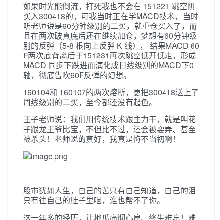
如果时光能倒流，打死我也不会在 151221 跳空阴
买入300418的，可我当时正在学MACD技术，当时
听老师说是60分钟级别的二买，就重仓买入了，而
且在两次破真底后还在继续加仓，梦想有60分钟级
别的反弹（5-8 根向上反弹 K 线）， 结果MACD 60
F两次底背离后于151231再次跳空低开低走，形成
MACD 同步下跌进而演化成日线级别的MACD下0
轴，彻底告吹60F反弹的幻想。
160104和 160107的两次熔断，更把300418送上了
周线级别的二买，至今都还没有起色。
王子老师说：我们用传统技术跟主力干，就是叫花
子跟龙王爷比宝，不但比不过，还会被耍弄、甚至
被杀头！老师说的真好，我真是悔不当初啊！
股市犹如人生，自己的苦只有自己知道，自己的泪
只有往自己的肚子里咽，谁也帮不了你。
这一年多的经历，让地瓜痛彻心扉、终生难忘！难