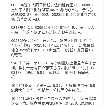
600884过了大阴平衡线，但四维有压力；000882
虽过了大阴平衡线但有 0526 阴线的压力。于是我
就把600187、600652、002329 和 002516 作为08
18 的重点关注股。
0818集合竞价600652和600187一字板，没有买入
机会，但这可以确认万达概 念股有连续性。
002329集合竞价（高开5%，站在大阴平衡线上）
可以看出强于002516（才高开1分），于是我果断
地在9:28分下单16.2（高出买一3分钱）并开盘16.1
9成交，
9:40下了第二单15.88，从分时量波上看虽有点不合
理，但我十分有信心志在必得，股价继续下打回踩
0817的最高价15.81， 最低到了15.76但瞬间就
拉。
10:08分我又下了第三单15.81， 但股价停留在15.8
2 后就向上了， 可惜差一分钱而没有成交。
10:55分重回人线并一直围绕人线震旦，最后在2:30
封板收盘。收盘后我用QQ测幅（0720实顶和0801