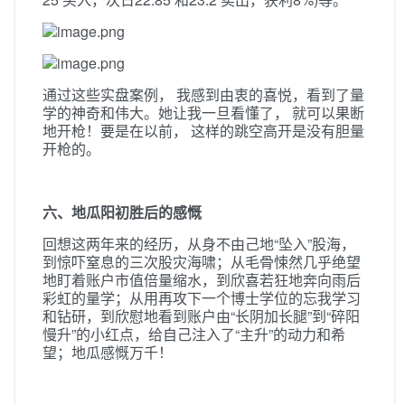
通过这些实盘案例， 我感到由衷的喜悦，看到了量
学的神奇和伟大。她让我一旦看懂了， 就可以果断
地开枪！要是在以前， 这样的跳空高开是没有胆量
开枪的。
六、地瓜阳初胜后的感慨
回想这两年来的经历，从身不由己地“坠入”股海，
到惊吓窒息的三次股灾海啸；从毛骨悚然几乎绝望
地盯着账户市值倍量缩水，到欣喜若狂地奔向雨后
彩虹的量学；从用再攻下一个博士学位的忘我学习
和钻研，到欣慰地看到账户由“长阴加长腿”到“碎阳
慢升”的小红点，给自己注入了“主升”的动力和希
望；地瓜感慨万千！