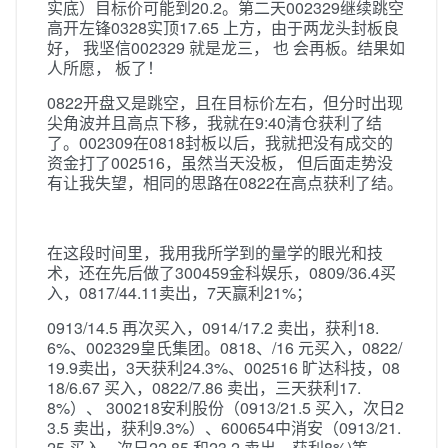
实底）目标价可能到20.2。第二天002329继续跳空
高开左锋0328实顶17.65 上方，由于两龙头封板良
好， 我坚信002329 就是龙三， 也 会再板。结果如
人所愿， 板了！
0822开盘又是跳空，且在目标价左右，但分时出现
尖角波并且高点下移，我就在9:40清仓获利了结
了。002309在0818封板以后，我就把没有成交的
资金打了002516，虽然当天没板， 但后面走势没
有让我失望，相同的思路在0822在高点获利了结。
在这段时间里，我用我所学到的量学的眼光和技
术，还在先后做了300459金科娱乐，0809/36.4买
入，0817/44.11卖出，7天赢利21%；
0913/14.5 再次买入，0914/17.2 卖出，获利18.
6%、002329皇氏集团。0818、/16 元买入，0822/
19.9卖出，3天获利24.3%、002516 旷达科技，08
18/6.67 买入，0822/7.86 卖出，三天获利17.
8%）、 300218安利股份（0913/21.5 买入，次日2
3.5 卖出，获利9.3%）、600654中消安（0913/21.
25 买入，次日22.85 和23.2 卖出，获利8%)等。