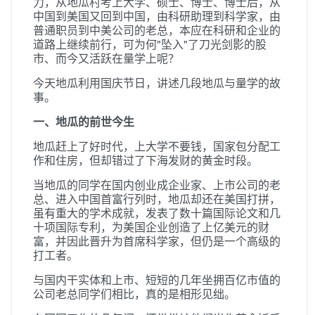
力，从地瓜村考上大学、硕士、博士、博士后，从
中国到美国又回到中国，由科研助理到科学家，由
普通职员到中美公司的老总，本应在科研和企业的
道路上继续前行，可为何"坠入"了刀光剑影的股
市、而今又活跃在量学上呢？
今天地瓜利用国庆节日，讲述几段地瓜与量学的故
事。
一、地瓜的前世今生
地瓜赶上了好时代，上大学不要钱，国家包分配工
作和住房，但却错过了下海发财的黄金时段。
当地瓜的同学在国内创业成企业家、上市公司的老
总、进入中国首富行列时，地瓜却还在美国打拼，
虽有重大的学术成就，发表了数十篇国际论文和几
十项国际专利，为美国企业创造了上亿美元的财
富，并因此晋升为首席科学家，但仍是一个高级的
打工者。
与国内干实体和上市、短短的几年坐拥百亿市值的
公司老总同学们相比，真的是相形见绌。