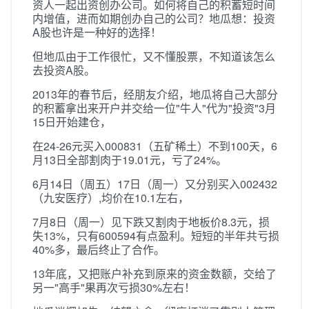
资人一起出资创办公司。如何将自己的积蓄短时间
内增值，进而如期创办自己的公司？地瓜想：投资
A股也许是一种好的选择！
但地瓜由于工作很忙，又不懂股票，不知道该怎么
去投资A股。
2013年的春节后，经朋友介绍，地瓜将自己大部分
的积蓄拿出来开户并交给一位"牛人"代为"投资"3月
15日开始建仓，
在24-26元买入000831（五矿稀土）不到100天，6
月13日全部割肉于19.01元，亏了24%。
6月14日（周五）17日（周一）又分别买入002432
（九安医疗）,均价在10.1左右，
7月8日（周一）见下跌又割肉于地板价8.3元，损
失13%，只有600594有点盈利。短短的半年共亏损
40%多，最后终止了合作。
13年底，又把账户补充到原来的资金数额，交给了
另一"高手"果再次亏损30%左右！