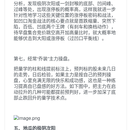
分析，发现极阴次阳或一剑封喉的底部、凹间峰、
过峰等处，出现涨停板的概率高，这样我就进一步
针对性地学习这些关键位置的涨停板密码和战法，
如凹口淘金战法的核心要点就是首跌缩量、突然下
陷，百低、凹底两个王牌（有刹车和换档动作），
待早盘集合竞价跳空高开加高量比时，就大概率地
能够伏击到大阳或涨停板（过凹口平衡线）。
第七，经常“乔装”主力操盘。
把量学的柱和线提前标注上，预判标的股未来几日
的走势，日后检验，如果主力是按自己的预判操
盘，心里充满无限的快乐和成功感，这也是一种练
习提高自已盘感的好方法。如下图中，把主力在启
动拉升的几种可能都提前预判好，进一步加深了底
部止跌回升的量学技术点。
五、地瓜的极阴次阳