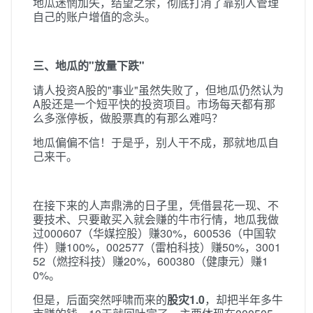
地瓜迷惘加失，结望之余，彻底打消了靠别人管理
自己的账户增值的念头。
三、地瓜的"放量下跌"
请人投资A股的"事业"虽然失败了，但地瓜仍然认为
A股还是一个短平快的投资项目。市场每天都有那
么多涨停板，做股票真的有那么难吗？
地瓜偏偏不信！于是乎，别人干不成，那就地瓜自
己来干。
在接下来的人声鼎沸的日子里，凭借昙花一现、不
要技术、只要敢买入就会赚的牛市行情，地瓜我做
过000607（华媒控股）赚30%，600536（中国软
件）赚100%，002577（雷柏科技）赚50%，3001
52（燃控科技）赚20%，600380（健康元）赚1
0%。
但是，后面突然呼啸而来的
股灾1.0
，却把半年多牛