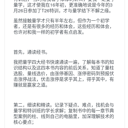
量学，这才使我在16年初，更准确地说是今年的3
月26日参加了T26特训，才与量学结下不解之缘。
虽然接触量学才只有半年左右，但作为一个初学
者，还是有很多的经历和体会，这些经历和体会，
也许对和我一样的初学者有点启发。
首先，通读经书。
我把量学四大经书快速通读一遍，了解每本书的知
识结构以及这四本书内容的前后关系，知道了量柱
选股、量线选价，由涨停基因、涨停密码到预报伏
击涨停战法，伏击涨停是求乎其上，得乎其中，有
赚就是赢家之道。
第二，细读和精读。记录下疑点、难点，找机会与
量学和特训班的学长求解；复制书中的每一章节典
型案例的柱、线到自己的电脑里，加深理解技术的
核心要点；