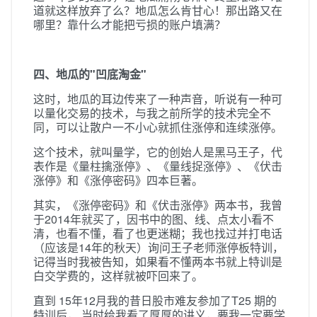
道就这样放弃了么？地瓜怎么肯甘心！那出路又在
哪里？靠什么才能把亏损的账户填满？
四、地瓜的"凹底淘金"
这时，地瓜的耳边传来了一种声音，听说有一种可
以量化交易的技术，与我之前所学的技术完全不
同，可以让散户一不小心就抓住涨停和连续涨停。
这个技术，就叫量学，它的创始人是黑马王子，代
表作是《量柱擒涨停》、《量线捉涨停》、《伏击
涨停》和《涨停密码》四本巨著。
其实，《涨停密码》和《伏击涨停》两本书，我曾
于2014年就买了，因书中的图、线、点太小看不
清，也看不懂，看了也更迷糊；我也找过并打电话
（应该是14年的秋天）询问王子老师涨停板特训，
记得当时我被告知，如果看不懂两本书就上特训是
白交学费的，这样就被吓回来了。
直到 15年12月我的昔日股市难友参加了T25 期的
特训后， 当时给我看了厚厚的讲义，要我一定要学