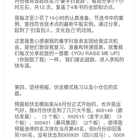
月份我将该群改名为“量学扫盲群”，每周分享3个小
时左右，共12 次，复盖了4本书的全部知识点。
我每次至少花了10小时的认真准备，节选书中的案
例、查找符合技术点的最新牛股实例。通过分享，
起到了“扫盲别人，文化自己”的功效。
这里我衷心感谢我的量学扫盲亲友团给我这次机
会，是他们敦促我复习、准备和快速提高，就像我
们每次分享前放的一首歌《YOU RAISE ME UP》
（你鼓励了我）一样， 我们彼此鼓励，进入求知的
快车道。
第四，坚持预报、伏击模式练习以及小仓位的实
盘。
预报和伏击模拟是从8月份正式开始的，也许是运
气好，我8月份伏击到了几只大牛股，600149（廊
坊发展）、（3 个板）、002515（金字火腿）（3
个板）、300431（暴风集团）（2个板），使得我
预报涨停的名次排在当月第45名，但9月份却回落
到160名，没有伏击到000935（四川双马）、0009