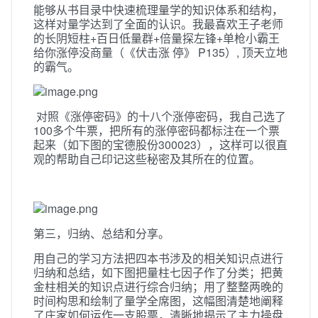
能够从书目录中快速梳理量学的知识体系和结构，
这样对量学达到了全面的认识。我最喜欢王子老师
的长阴短柱+百日低量群+倍量探左锋+单枪小霸王
给你涨停没商量（《伏击涨 停》 P135）, 顶天立地
的霸气。
对照《涨停密码》的十八个涨停密码，我自己选了
100多个牛票，把所有的涨停密码都标注在一个票
起来（如下图的宝德股份300023），这样可以很直
观的帮助自己印记这些秘密及其所在的位置。
第三，归纳、总结和分享。
用自己的学习方法把四本书涉及的相关知识点进行
归纳和总结，如下图把量柱七因子作了分类；把黄
金柱相关的知识点进行综合归纳；用了整整两晚的
时间构思和绘制了量学全席图，这幅图清楚地阐释
了庄家如何运作一支股票，清晰地揭示了主力操盘