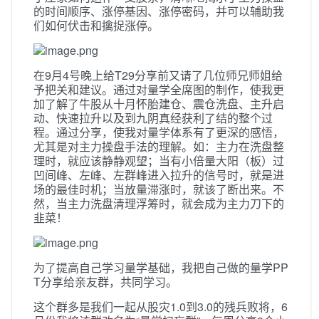
的时间顺序、涨停基因、涨停密码，并可以辅助我
们如何伏击和擒捉涨停。
在9月4号晚上给T29分享前又请了几位师兄师姐给
予把关和建议。通过对量学全席图的制作，使我更
加了解了牛股从十月怀胎建仓、震仓洗盘、主升启
动、快速拉升以及到九阴真经获利了结的整个过
程。通过分享，使我对量学体系有了更深的感悟，
尤其是对主力操盘手法的理解。如：主力在洗盘整
理时，就应该静静观望；当有小倍量大阳（板）过
凹间峰、左峰、左群峰进入拉升的信号时，就是进
场的最佳时机；当放量滞涨时，就该了断出来。不
然，当主力洗盘清理浮筹时，就会成为主力刀下的
韭菜！
为了提高自己学习量学基础，我把自己做的量学PP
T分享给亲友群，共同学习。
这个群多是我们一起从股灾1.0到3.0的残兵败将，6