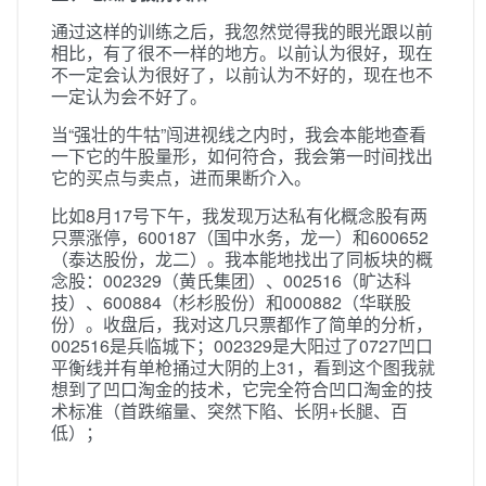
通过这样的训练之后，我忽然觉得我的眼光跟以前
相比，有了很不一样的地方。以前认为很好，现在
不一定会认为很好了，以前认为不好的，现在也不
一定认为会不好了。
当“强壮的牛牯”闯进视线之内时，我会本能地查看
一下它的牛股量形，如何符合，我会第一时间找出
它的买点与卖点，进而果断介入。
比如8月17号下午，我发现万达私有化概念股有两
只票涨停，600187（国中水务，龙一）和600652
（泰达股份，龙二）。我本能地找出了同板块的概
念股：002329（黄氏集团）、002516（旷达科
技）、600884（杉杉股份）和000882（华联股
份）。收盘后，我对这几只票都作了简单的分析，
002516是兵临城下；002329是大阳过了0727凹口
平衡线并有单枪捅过大阴的上31，看到这个图我就
想到了凹口淘金的技术，它完全符合凹口淘金的技
术标准（首跌缩量、突然下陷、长阴+长腿、百
低）；