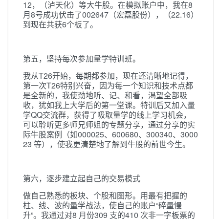
12，（泸天化）等大牛股。在模拟账户中，我在8
月8号成功伏击了002647（宏磊股份），（22.16）
到现在共获6个板了。
第五，坚持每次参加量学特训班。
我从T26开始，每期都参加，现在还清晰地记得，
第一次T26特别兴奋，因为每一个知识和技术点都
是全新的，我使劲地听、记、和看，渴望全部吸
收，犹如我上大学后的第一堂课。特训后又加入量
学QQ交流群，获得了吸取量学的线上学习机会，
可以聆听更多师兄师姐的专题分享，通过分享的实
际牛股案例（如000025、600680、300340、3000
23 等），使我更清楚地了解到牛股的前世今生。
第六，逐步建立起自己的交易模式
做自己熟悉的板块、个股和图形。用最有把握的
柱、线、波的量学战法，使自己的账户“碎量慢
升”。我通过对8 月份309 支的410 次非一字板票的