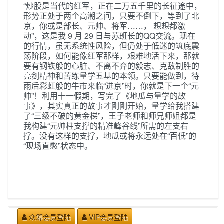
“炒股是当代的红军，正在二万五千里的长征途中，
形势正处于两个高潮之间，只要不倒下，等到了北
京，你或是部长、元帅、将军……， 想想都激
动”，这是我 9 月 29 日与苏班长的QQ交流。现在
的行情，虽无系统性风险，但仍处于低迷的筑底震
荡阶段，如何能像红军那样，艰难地活下来，那就
要有钢铁般的心脏、不离不弃的毅志、克敌制胜的
亮剑精神和苦练量学五基的本领。只要能做到，待
雨后彩虹般的牛市来临“进京”时，你就是下一个“元
帅”！利用十一假期，写完了《地瓜与量学的故
事》，其实真正的故事才刚刚开始，量学给我搭建
了“三级不破的黄金梯”，王子老师和师兄师姐都是
我构建“元帅柱支撑的精准峰谷线”所需的左支右
撑。没有这样的支撑，地瓜或将永远处在“百低”的
“现场直憋”状态中。
众筹会员登陆
VIP会员登陆