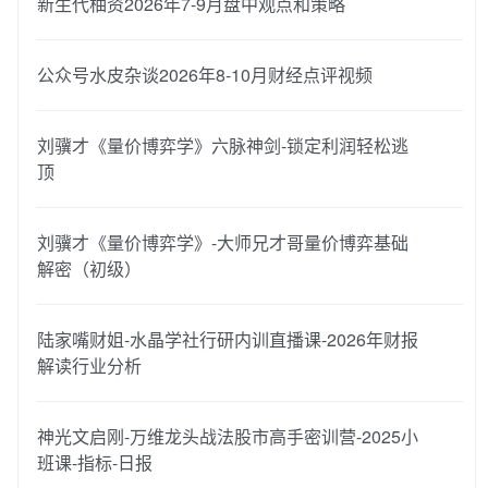
新生代柚资2026年7-9月盘中观点和策略
公众号水皮杂谈2026年8-10月财经点评视频
刘骥才《量价博弈学》六脉神剑-锁定利润轻松逃
顶
刘骥才《量价博弈学》-大师兄才哥量价博弈基础
解密（初级）
陆家嘴财姐-水晶学社行研内训直播课-2026年财报
解读行业分析
神光文启刚-万维龙头战法股市高手密训营-2025小
班课-指标-日报