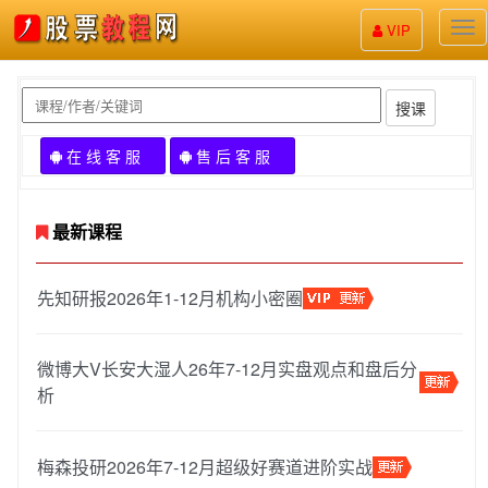
股
VIP
票
教
程
搜课
在 线 客 服
售 后 客 服
最新课程
先知研报2026年1-12月机构小密圈
微博大V长安大湿人26年7-12月实盘观点和盘后分
析
梅森投研2026年7-12月超级好赛道进阶实战